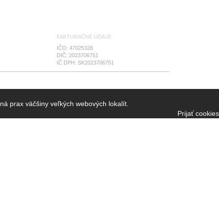
FAKTURAČNÉ ÚDAJE
IČO: 47025328
DIČ: 2023706751
IČ DPH: SK2023706751
ná prax väčšiny veľkých webových lokalít.
Prijať cookies