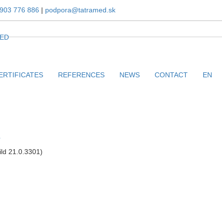
903 776 886
|
podpora@tatramed.sk
SP-1
ERTIFICATES
REFERENCES
NEWS
CONTACT
EN
r. 21.0 SP-1
1
ld 21.0.3301)