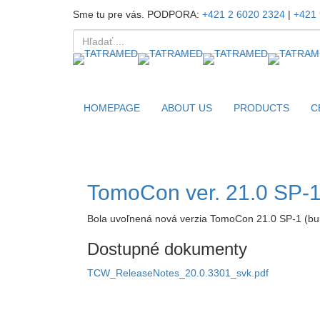
Sme tu pre vás. PODPORA:
+421 2 6020 2324
|
+421 
TomoCon ver. 21.0 
HOMEPAGE
ABOUT US
PRODUCTS
C
HOME
/
Uncategorized
/
TomoCon ve
TomoCon ver. 21.0 SP-
Bola uvoľnená nová verzia TomoCon 21.0 SP-1 (bui
Dostupné dokumenty
TCW_ReleaseNotes_20.0.3301_svk.pdf