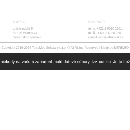
ADRESA
KONTAKTY
Líščie údolie 9
tel. č.:
+421 2 6020 2301
841 04 Bratislava
tel. č.:
+421 2 6020 2351
Slovenská republika
e-mail:
info@tatramed.sk
Copyright 2019-2024 TatraMed Software s.r.o. © All Rights Reserved | Made by
MERINEO
 niekedy na vašom zariadení malé dátové súbory, tzv. cookie. Je to bež