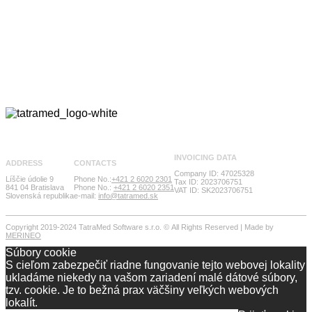
INVOICING DATA
ADDRESS
CONTACTS
Company ID: 47025328
Líščie údolie 9
Phone No.:
+421 2 6020 2301
Tax ID: 2023706751
841 04 Bratislava
Phone No.:
+421 2 6020 2351
VAT ID: SK2023706751
Slovenská republika
e-mail:
info@tatramed.sk
Copyright 2019-2024 TatraMed Software s.r.o. © All Rights Reserved | Made by
MERINEO
Súbory cookie
S cieľom zabezpečiť riadne fungovanie tejto webovej lokality
ukladáme niekedy na vašom zariadení malé dátové súbory,
tzv. cookie. Je to bežná prax väčšiny veľkých webových
lokalít.