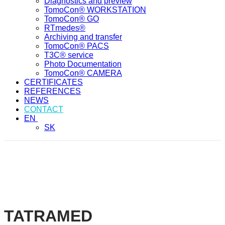
Diagnostics and preview
TomoCon® WORKSTATION
TomoCon® GO
RTmedes®
Archiving and transfer
TomoCon® PACS
T3C® service
Photo Documentation
TomoCon® CAMERA
CERTIFICATES
REFERENCES
NEWS
CONTACT
EN
SK
CONTACT
HOME
/
CONTACT
TATRAMED