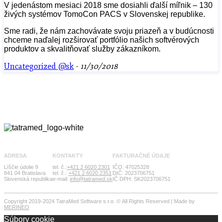
V jedenástom mesiaci 2018 sme dosiahli ďalší míľnik – 130
živých systémov TomoCon PACS v Slovenskej republike.
Sme radi, že nám zachovávate svoju priazeň a v budúcnosti
chceme naďalej rozširovať portfólio našich softvérových
produktov a skvalitňovať služby zákazníkom.
Uncategorized @sk
-
11/30/2018
ADRESA
KONTAKTY
FAKTURAČNÉ ÚDAJE
Líščie údolie 9
tel. č.:
+421 2 6020 2301
IČO: 47025328
841 04 Bratislava
tel. č.:
+421 2 6020 2351
DIČ: 2023706751
Slovenská republika
e-mail:
info@tatramed.sk
IČ DPH: SK2023706751
Copyright 2019-2024 TatraMed Software s.r.o. © All Rights Reserved | Made by
MERINEO
Súbory cookie