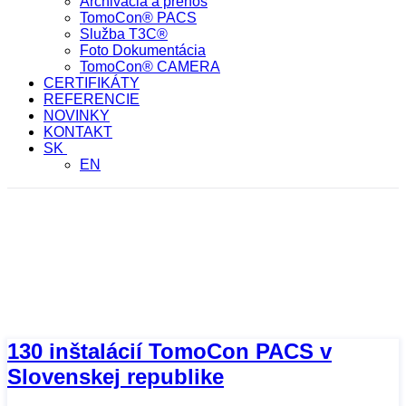
Archivácia a prenos
TomoCon® PACS
Služba T3C®
Foto Dokumentácia
TomoCon® CAMERA
CERTIFIKÁTY
REFERENCIE
NOVINKY
KONTAKT
SK
EN
november 30, 2018
HOME
/
2018
/
november
/
30
130 inštalácií TomoCon PACS v
Slovenskej republike