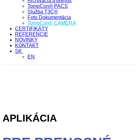
Archivácia a prenos
TomoCon® PACS
Služba T3C®
Foto Dokumentácia
TomoCon® CAMERA
CERTIFIKÁTY
REFERENCIE
NOVINKY
KONTAKT
SK
EN
TomoCon® CAMERA
HOME
/
TomoCon® CAMERA
APLIKÁCIA