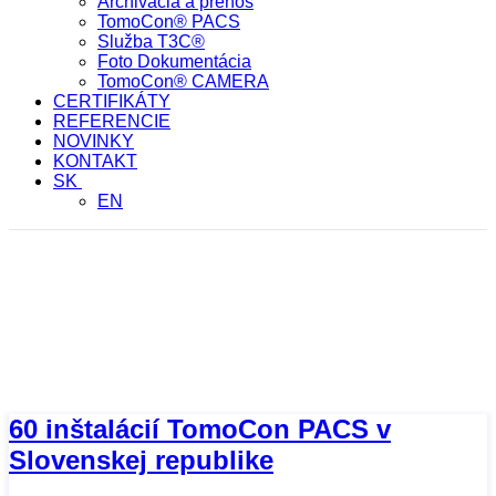
Archivácia a prenos
TomoCon® PACS
Služba T3C®
Foto Dokumentácia
TomoCon® CAMERA
CERTIFIKÁTY
REFERENCIE
NOVINKY
KONTAKT
SK
EN
september 4, 2012
HOME
/
2012
/
september
/
4
60 inštalácií TomoCon PACS v
Slovenskej republike