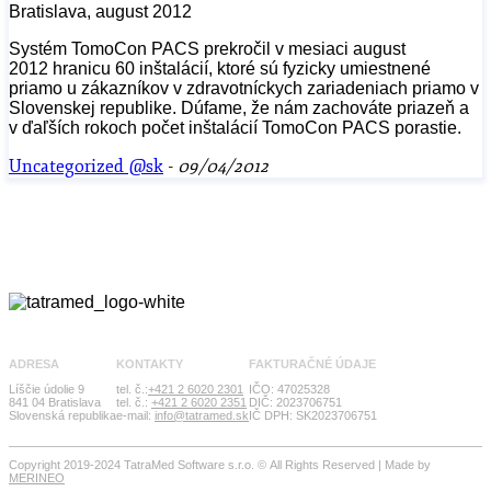
Bratislava, august 2012
Systém TomoCon PACS prekročil v mesiaci august
2012 hranicu 60 inštalácií, ktoré sú fyzicky umiestnené
priamo u zákazníkov v zdravotníckych zariadeniach priamo v
Slovenskej republike. Dúfame, že nám zachováte priazeň a
v ďaľších rokoch počet inštalácií TomoCon PACS porastie.
Uncategorized @sk
-
09/04/2012
ADRESA
KONTAKTY
FAKTURAČNÉ ÚDAJE
Líščie údolie 9
tel. č.:
+421 2 6020 2301
IČO: 47025328
841 04 Bratislava
tel. č.:
+421 2 6020 2351
DIČ: 2023706751
Slovenská republika
e-mail:
info@tatramed.sk
IČ DPH: SK2023706751
Copyright 2019-2024 TatraMed Software s.r.o. © All Rights Reserved | Made by
MERINEO